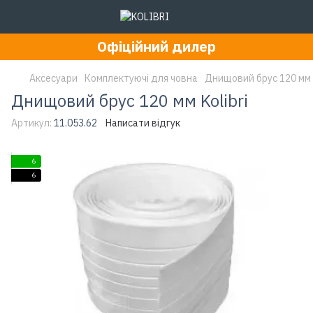
Офіційний дилер
Аксесуари
Комплектуючі для човна
Днищовий брус 120 мм K
Днищовий брус 120 мм Kolibri
Артикул:
11.053.62
Написати відгук
6
6