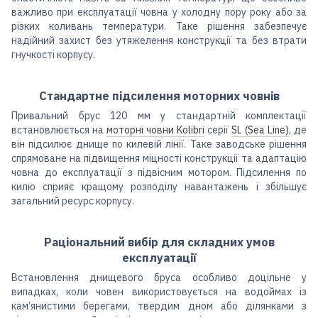
важливо при експлуатації човна у холодну пору року або за
різких коливань температури. Таке рішення забезпечує
надійний захист без утяжелення конструкції та без втрати
гнучкості корпусу.
Стандартне підсилення моторних човнів
Привальний брус 120 мм у стандартній комплектації
встановлюється на
моторні човни Kolibri
серії
SL (Sea Line)
, де
він підсилює днище по килевій лінії. Таке заводське рішення
спрямоване на підвищення міцності конструкції та адаптацію
човна до експлуатації з підвісним мотором. Підсилення по
килю сприяє кращому розподілу навантажень і збільшує
загальний ресурс корпусу.
Раціональний вибір для складних умов
експлуатації
Встановлення днищевого бруса особливо доцільне у
випадках, коли човен використовується на водоймах із
кам’янистими берегами, твердим дном або ділянками з