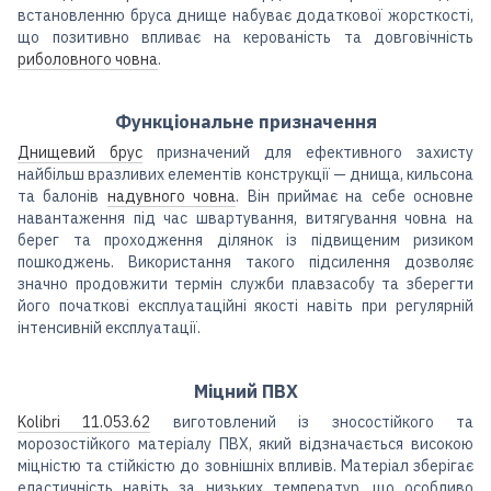
встановленню бруса днище набуває додаткової жорсткості,
що позитивно впливає на керованість та довговічність
риболовного човна
.
Функціональне призначення
Днищевий брус
призначений для ефективного захисту
найбільш вразливих елементів конструкції — днища, кильсона
та балонів
надувного човна
. Він приймає на себе основне
навантаження під час швартування, витягування човна на
берег та проходження ділянок із підвищеним ризиком
пошкоджень. Використання такого підсилення дозволяє
значно продовжити термін служби плавзасобу та зберегти
його початкові експлуатаційні якості навіть при регулярній
інтенсивній експлуатації.
Міцний ПВХ
Kolibri 11.053.62
виготовлений із зносостійкого та
морозостійкого матеріалу ПВХ, який відзначається високою
міцністю та стійкістю до зовнішніх впливів. Матеріал зберігає
еластичність навіть за низьких температур, що особливо