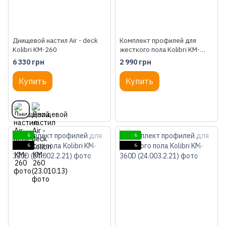
Днищевой настил Air - deck
Комплект профилей для
Kolibri KM-260
жесткого пола Kolibri KM-
300D (24.001.2.21)
6 330 грн
2 990 грн
Купить
Купить
6
6
6
6