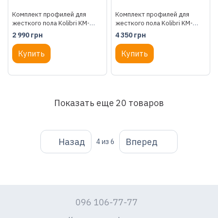
Комплект профилей для
Комплект профилей для
жесткого пола Kolibri KM-
жесткого пола Kolibri KM-
330D (24.002.2.21)
360D (24.003.2.21)
2 990 грн
4 350 грн
Купить
Купить
Показать еще 20 товаров
Назад
Вперед
4
из 6
096 106-77-77