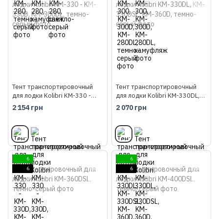
Тент транспортировочный
Тент транспортировочный
для лодки Kolibri KM-330 -
для лодки Kolibri KM-330DL,
KM-330D, KM-300DL, темно-
KM-330DSL, KM-360D, темно-
2 154 грн
2 070 грн
серый
серый
6
6
6
6