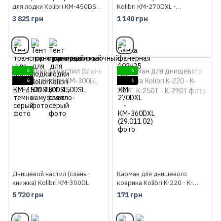
для лодки Kolibri КМ-450DSL,
Kolibri КM-270DXL -
темно-серый
КМ-360DXL (29.011.02)
3 821 грн
1 140 грн
6
6
6
6
Днищевой настил (слань -
Карман для днищевого
книжка) Kolibri KM-300DL
коврика Kolibri K-220 - K-
280Т, K-250Т - K-290Т
5 720 грн
171 грн