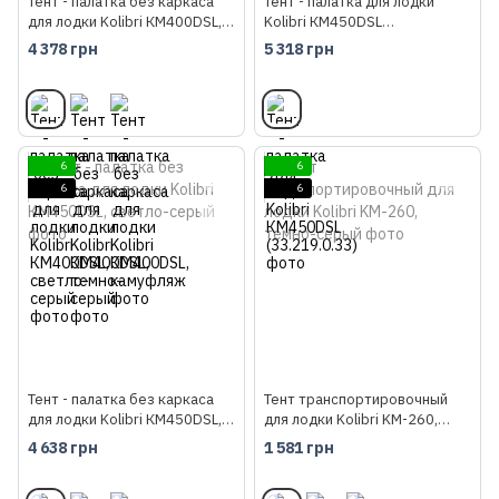
Тент - палатка без каркаса
Тент - палатка для лодки
для лодки Kolibri КM400DSL,
Kolibri КМ450DSL
светло-серый
(33.219.0.33)
4 378 грн
5 318 грн
6
6
6
6
Тент - палатка без каркаса
Тент транспортировочный
для лодки Kolibri КM450DSL,
для лодки Kolibri KM-260,
светло-серый
темно-серый
4 638 грн
1 581 грн