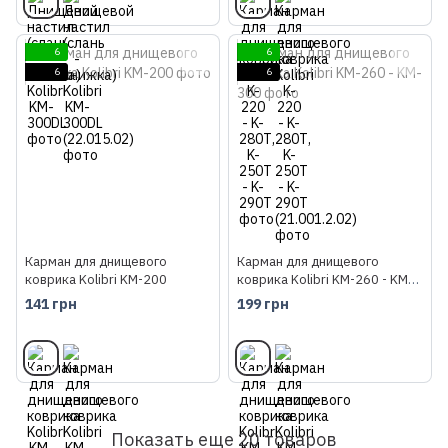
6
6
6
6
Карман для днищевого
Карман для днищевого
коврика Kolibri KM-200
коврика Kolibri KM-260 - KM-
300
141 грн
199 грн
Показать еще 20 товаров