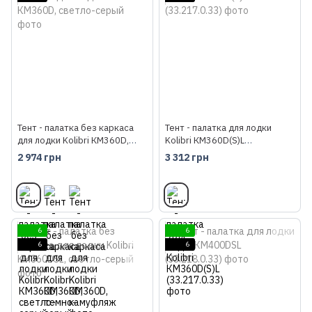
Тент - палатка без каркаса
Тент - палатка для лодки
для лодки Kolibri КM360D,
Kolibri КМ360D(S)L
светло-серый
(33.217.0.33)
2 974 грн
3 312 грн
6
6
6
6