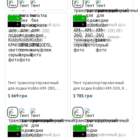
6
6
6
6
Тент транспортировочный
Тент транспортировочный
для лодки Kolibri KM-280,
для лодки Kolibri KM-300, KM-
темно-серый
300D, KM-280DL, темно-
1 669 грн
1 781 грн
серый
6
6
6
6