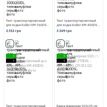
Тент транспортировочный
Тент транспортировочный
для лодки Kolibri KM-360DSL,
для лодки Kolibri KM-400DSL,
темно-серый
темно-серый
2 313 грн
3 369 грн
6
6
6
6
Тент транспортировочный
Банка фанерная 102х25 см