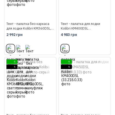
Тент - палатка без каркаса
Тент - палатка для лодки
для лодки Kolibri KM360DSL,
Kolibri КМ400DSL
светло-серый
(33.218.0.33)
2 992 грн
4 983 грн
6
6
6
6