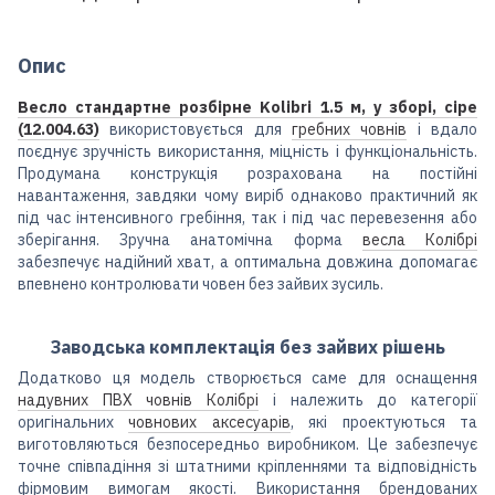
Опис
Весло стандартне розбірне Kolibri 1.5 м, у зборі, сіре
(12.004.63)
використовується для
гребних човнів
і вдало
поєднує зручність використання, міцність і функціональність.
Продумана конструкція розрахована на постійні
навантаження, завдяки чому виріб однаково практичний як
під час інтенсивного гребіння, так і під час перевезення або
зберігання. Зручна анатомічна форма
весла Колібрі
забезпечує надійний хват, а оптимальна довжина допомагає
впевнено контролювати човен без зайвих зусиль.
Заводська комплектація без зайвих рішень
Додатково ця модель створюється саме для оснащення
надувних ПВХ човнів Колібрі
і належить до категорії
оригінальних
човнових аксесуарів
, які проектуються та
виготовляються безпосередньо виробником. Це забезпечує
точне співпадіння зі штатними кріпленнями та відповідність
фірмовим вимогам якості. Використання брендованих