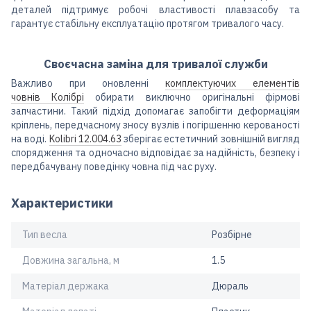
деталей підтримує робочі властивості плавзасобу та
гарантує стабільну експлуатацію протягом тривалого часу.
Своєчасна заміна для тривалої служби
Важливо при оновленні
комплектуючих елементів
човнів Колібрі
обирати виключно оригінальні фірмові
запчастини. Такий підхід допомагає запобігти деформаціям
кріплень, передчасному зносу вузлів і погіршенню керованості
на воді.
Kolibri 12.004.63
зберігає естетичний зовнішній вигляд
спорядження та одночасно відповідає за надійність, безпеку і
передбачувану поведінку човна під час руху.
Характеристики
Тип весла
Розбірне
Довжина загальна, м
1.5
Матеріал держака
Дюраль