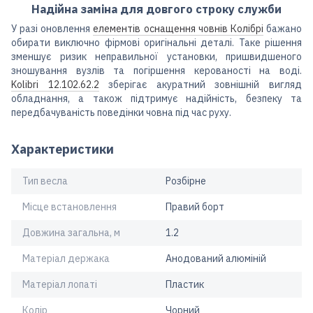
Надійна заміна для довгого строку служби
У разі оновлення
елементів оснащення човнів Колібрі
бажано
обирати виключно фірмові оригінальні деталі. Таке рішення
зменшує ризик неправильної установки, пришвидшеного
зношування вузлів та погіршення керованості на воді.
Kolibri 12.102.62.2
зберігає акуратний зовнішній вигляд
обладнання, а також підтримує надійність, безпеку та
передбачуваність поведінки човна під час руху.
Характеристики
Тип весла
Розбірне
Місце встановлення
Правий борт
Довжина загальна, м
1.2
Матеріал держака
Анодований алюміній
Матеріал лопаті
Пластик
Колір
Чорний