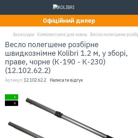
Офіційний дилер
Аксесуари
Комплектуючі для човна
Весло полегшене розбірн
Весло полегшене розбірне
швидкознімне Kolibri 1.2 м, у зборі,
праве, чорне (К-190 - К-230)
(12.102.62.2)
Артикул:
12.102.62.2
Написати відгук
6
6