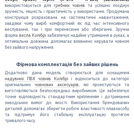
використовується для
гребних човнів
та успішно поєднує
зручність, міцність і практичність у використанні. Продумана
конструкція розрахована на систематичні навантаження,
завдяки чому виріб комфортний як під час інтенсивного
веслування, так і при перенесенні або зберіганні. Зручна
форма
весла Колібрі
забезпечує надійне утримання в руках, а
оптимальна довжина допомагає впевнено керувати човном
без зайвого напруження.
Фірмова комплектація без зайвих рішень
Додатково дана модель створюється для оснащення
надувних ПВХ човнів Колібрі
і відноситься до категорії
оригінальних
човнових аксесуарів
, які проектуються та
виготовляються безпосередньо виробником. Це забезпечує
точне відповідність стандартним кріпленням і дотримання
заводських вимог до якості. Використання брендованих
деталей допомагає зберегти робочі властивості плавзасобу
та підтримує його стабільну експлуатацію протягом
тривалого часу.