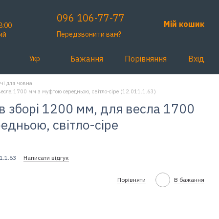
096 106-77-77
Мій кошик
8:00
Передзвонити вам?
ий
Бажання
Порівняння
Вхід
Укр
чі для човна
 весла 1700 мм з муфтою середньою, світло-сіре (12.011.1.63)
 в зборі 1200 мм, для весла 1700
едньою, світло-сіре
1.1.63
Написати відгук
Порівняти
В бажання