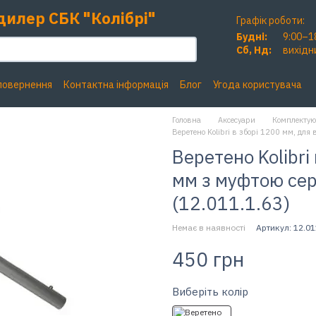
дилер СБК "Колібрі"
Графік роботи:
Будні:
9:00–1
Сб, Нд:
вихідн
 повернення
Контактна інформація
Блог
Угода користувача
Головна
Аксесуари
Комплектую
Веретено Kolibri в зборі 1200 мм, для
Веретено Kolibri
мм з муфтою сер
(12.011.1.63)
Немає в наявності
Артикул: 12.01
450 грн
Виберіть колір