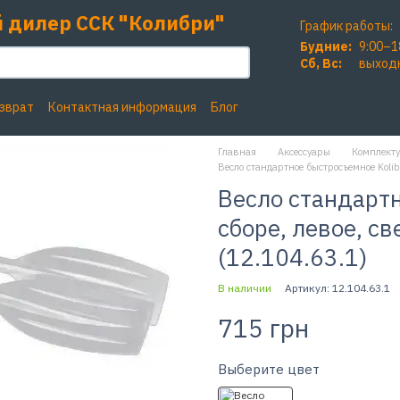
 дилер ССК "Колибри"
График работы:
Будние:
9:00–1
Сб, Вc:
выход
озврат
Контактная информация
Блог
Главная
Аксессуары
Комплекту
Весло стандартное быстросъемное Kolibr
Весло стандартно
сборе, левое, с
(12.104.63.1)
В наличии
Артикул: 12.104.63.1
715 грн
Выберите цвет