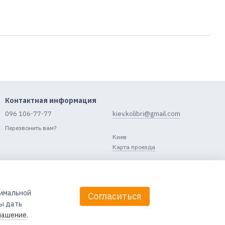
Контактная информация
096 106-77-77
kiev.kolibri@gmail.com
Перезвонить вам?
Киев
Карта проезда
тимальной
Согласиться
бы дать
лашение
.