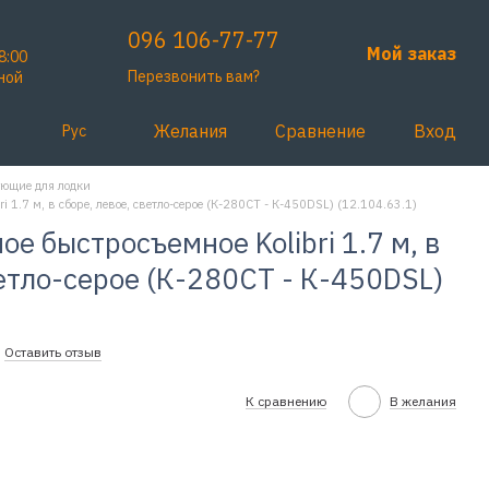
096 106-77-77
Мой заказ
8:00
Перезвонить вам?
ной
Желания
Сравнение
Вход
Рус
ющие для лодки
i 1.7 м, в сборе, левое, светло-серое (К-280CT - К-450DSL) (12.104.63.1)
е быстросъемное Kolibri 1.7 м, в
ветло-серое (К-280CT - К-450DSL)
Оставить отзыв
К сравнению
В желания