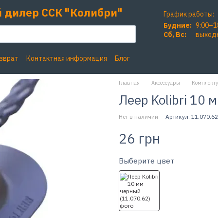
 дилер ССК "Колибри"
График работы:
Будние:
9:00–1
Сб, Вc:
выход
озврат
Контактная информация
Блог
Главная
Аксессуары
Комплекту
Леер Kolibri 10 
Нет в наличии
Артикул: 11.070.62
26 грн
Выберите цвет