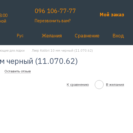
096 106-77-77
Мой заказ
8:00
Перезвонить вам?
ной
Желания
Сравнение
Вход
Рус
ющие для лодки
Леер Kolibri 10 мм черный (11.070.62)
мм черный (11.070.62)
Оставить отзыв
К сравнению
В желания