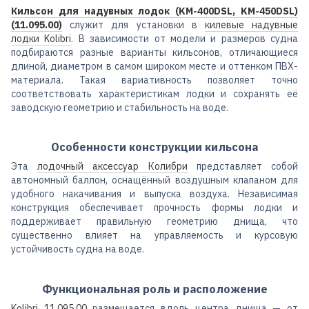
Кильсон для надувных лодок (KM-400DSL, KM-450DSL)
(11.095.00)
служит для установки в
килевые надувные
лодки Kolibri
. В зависимости от модели и размеров судна
подбираются разные варианты кильсонов, отличающиеся
длиной, диаметром в самом широком месте и оттенком ПВХ-
материала. Такая вариативность позволяет точно
соответствовать характеристикам лодки и сохранять её
заводскую геометрию и стабильность на воде.
Особенности конструкции кильсона
Эта
лодочный аксессуар Колибри
представляет собой
автономный баллон, оснащённый воздушным клапаном для
удобного накачивания и выпуска воздуха. Независимая
конструкция обеспечивает прочность формы лодки и
поддерживает правильную геометрию днища, что
существенно влияет на управляемость и курсовую
устойчивость судна на воде.
Функциональная роль и расположение
Kolibri 11.095.00
размещается вдоль центра днища — от