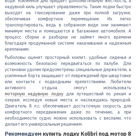
воде. Усиленное дно придает дополнительную жесткость, а
надувной киль улучшает управляемость. Такие лодки быстро
выходят на глиссирование даже при полной загрузке,
обеспечивая комфортное перемещение. Их легко
транспортировать, ведь в собранном виде они занимают
минимум места и помещаются в багажнике автомобиля. А
процесс сборки и разборки не займет много времени
благодаря продуманной системе накачивания и надежным
креплениям.
Рыболовы оценят просторный кокпит, удобные сиденья и
возможность безопасно передвигаться по палубе. Для
установки удочек предусмотрены специальные держатели, а
усиленные борта защищают от повреждений при швартовке
или контакте с подводными препятствиями. Любители
активного отдыха смогут использовать
моторную надувную лодку
для путешествий по рекам и
озерам, исследуя новые места и наслаждаясь природой.
Двигатель 8 л.с. обеспечивает достаточную скорость для
комфортного передвижения даже по течению, а при
необходимости судно можно использовать с веслами, что
делает его универсальным решением.
Рекомендуем
купить лодку Kolibri под мотор 8