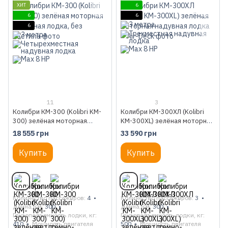
ХИТ
6
6
6
6
11
3
Колибри КМ-300 (Kolibri KM-
Колибри КМ-300ХЛ (Kolibri
300) зелёная моторная
KM-300XL) зелёная моторная
надувная лодка, без настила
надувная лодка + Air-Deck
18 555 грн
33 590 грн
Купить
Купить
Количество пассажиров
4
Количество пассажиров
3
Длина, см
300
Длина, см
300
Грузоподъемность лодки, кг
Грузоподъемность лодки, кг
410
Мощность двигателя
500
Мощность двигателя