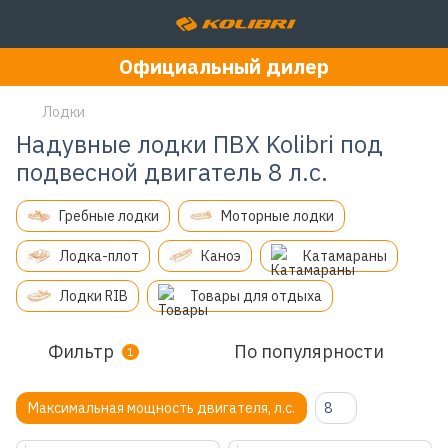
Официальный дилер
Лодки
Надувные лодки ПВХ Kolibri под
подвесной двигатель 8 л.с.
Гребные лодки
Моторные лодки
Лодка-плот
Каноэ
Катамараны
Лодки RIB
Товары для отдыха
Фильтр
По популярности
1
Максимальная мощность двигателя, л.с.
8