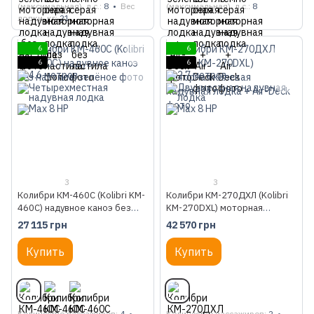
(максимальная), л.с.
8
Вес
(максимальная), л.с.
8
лодки, кг
21
6
6
6
6
3
3
Колибри КМ-460С (Kolibri KM-
Колибри КМ-270ДХЛ (Kolibri
460C) надувное каноэ без
KM-270DXL) моторная
настила, зелёное
килевая надувная лодка + Air-
27 115 грн
42 570 грн
Deck
Купить
Купить
Количество пассажиров
4
Количество пассажиров
2