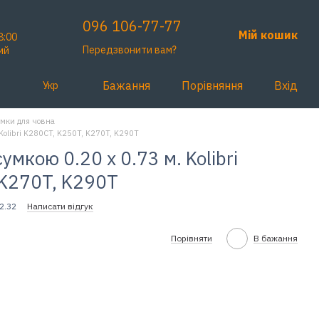
096 106-77-77
Мій кошик
8:00
Передзвонити вам?
ий
Бажання
Порівняння
Вхід
Укр
умки для човна
 Kolibri K280CT, K250T, K270T, K290T
умкою 0.20 x 0.73 м. Kolibri
 K270T, K290T
2.32
Написати відгук
Порівняти
В бажання