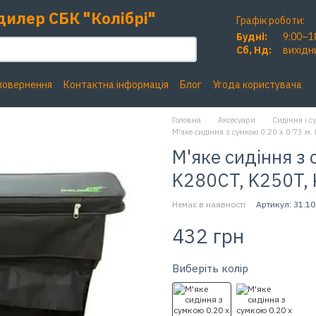
дилер СБК "Колібрі"
Графік роботи:
Будні:
9:00–1
Сб, Нд:
вихідн
 повернення
Контактна інформація
Блог
Угода користувача
Головна
Аксесуари
Сидіння і с
М'яке сидіння з сумкою 0.20 x 0.73 м.
М'яке сидіння з с
K280CT, K250T,
Немає в наявності
Артикул: 31.10
432 грн
Виберіть колір