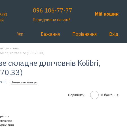
096 106-77-77
Мій кошик
8:00
Передзвонити вам?
ий
Бажання
Порівняння
Вхід
Укр
чі для човна
olibri, світло-сіре (13.070.33)
е складне для човнів Kolibri,
070.33)
0.33
Написати відгук
Порівняти
В бажання