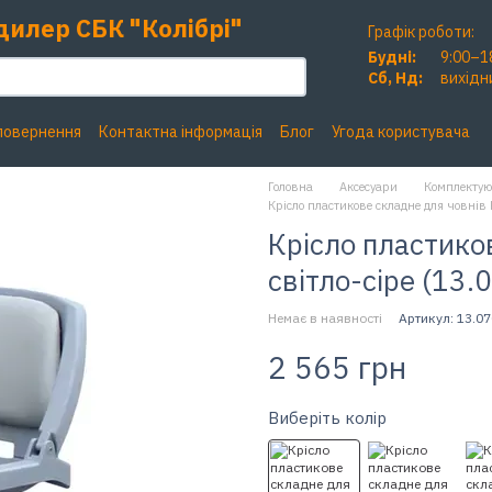
дилер СБК "Колібрі"
Графік роботи:
Будні:
9:00–1
Сб, Нд:
вихідн
 повернення
Контактна інформація
Блог
Угода користувача
Головна
Аксесуари
Комплектую
Крісло пластикове складне для човнів K
Крісло пластиков
світло-сіре (13.
Немає в наявності
Артикул: 13.07
2 565 грн
Виберіть колір