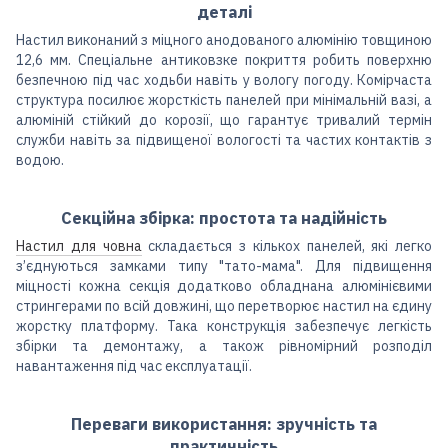
деталі
Настил виконаний з міцного анодованого алюмінію товщиною
12,6 мм. Спеціальне антиковзке покриття робить поверхню
безпечною під час ходьби навіть у вологу погоду. Комірчаста
структура посилює жорсткість панелей при мінімальній вазі, а
алюміній стійкий до корозії, що гарантує тривалий термін
служби навіть за підвищеної вологості та частих контактів з
водою.
Секційна збірка: простота та надійність
Настил для човна
складається з кількох панелей, які легко
з’єднуються замками типу "тато-мама". Для підвищення
міцності кожна секція додатково обладнана алюмінієвими
стрингерами по всій довжині, що перетворює настил на єдину
жорстку платформу. Така конструкція забезпечує легкість
збірки та демонтажу, а також рівномірний розподіл
навантаження під час експлуатації.
Переваги використання: зручність та
практичність