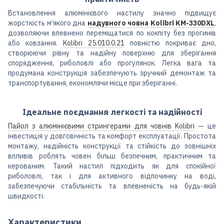
Встановлення алюмінієвого настилу значно підвищує
жорсткість м’якого дна
надувного човна Kolibri KM-330DXL
,
дозволяючи впевнено переміщатися по кокпіту без прогинів
або ковзання.
Kolibri 25.010.0.21
повністю покриває дно,
створюючи рівну та надійну поверхню для зберігання
спорядження, риболовлі або прогулянок. Легка вага та
продумана конструкція забезпечують зручний демонтаж та
транспортування, економлячи місце при зберіганні.
Ідеальне поєднання легкості та надійності
Пайол з алюмінієвими стрингерами для човнів Kolibri
— це
інвестиція у довговічність та комфорт експлуатації. Простота
монтажу, надійність конструкції та стійкість до зовнішніх
впливів роблять човен більш безпечним, практичним та
керованим. Такий настил підходить як для спокійної
риболовлі, так і для активного відпочинку на воді,
забезпечуючи стабільність та впевненість на будь-якій
швидкості.
Характеристики