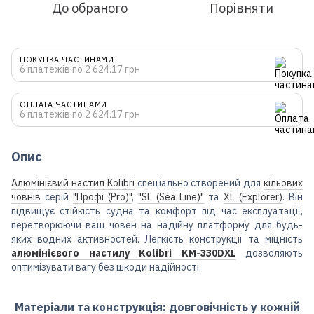
До обраного
Порівняти
ПОКУПКА ЧАСТИНАМИ
6 платежів по 2 624.17 грн
ОПЛАТА ЧАСТИНАМИ
6 платежів по 2 624.17 грн
Опис
Алюмінієвий настил Kolibri
спеціально створений для
кільових
човнів
серій
"Профі (Pro)"
,
"SL (Sea Line)"
та
XL (Explorer)
. Він
підвищує стійкість судна та комфорт під час експлуатації,
перетворюючи ваш човен на надійну платформу для будь-
яких водних активностей. Легкість конструкції та міцність
алюмінієвого настилу Kolibri KM-330DXL
дозволяють
оптимізувати вагу без шкоди надійності.
Матеріали та конструкція: довговічність у кожній